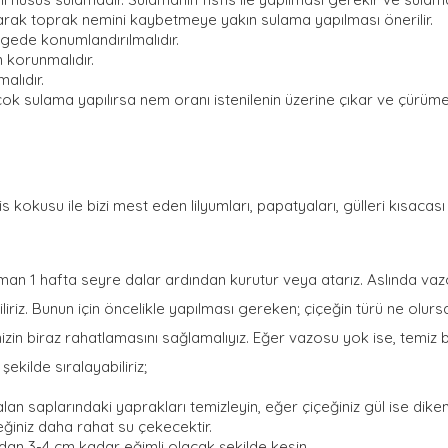
larak toprak nemini kaybetmeye yakın sulama yapılması önerilir.
ölgede konumlandırılmalıdır.
 korunmalıdır.
alıdır.
ok sulama yapılırsa nem oranı istenilenin üzerine çıkar ve çürü
mis kokusu ile bizi mest eden lilyumları, papatyaları, gülleri kısacas
an 1 hafta seyre dalar ardından kurutur veya atarız. Aslında vaz
iriz. Bunun için öncelikle yapılması gereken; çiçeğin türü ne olurs
zin biraz rahatlamasını sağlamalıyız. Eğer vazosu yok ise, temiz bi
şekilde sıralayabiliriz;
lan saplarındaki yaprakları temizleyin, eğer çiçeğiniz gül ise dike
eğiniz daha rahat su çekecektir.
ndan 3-4 cm kadar eğimli olacak şekilde kesin.