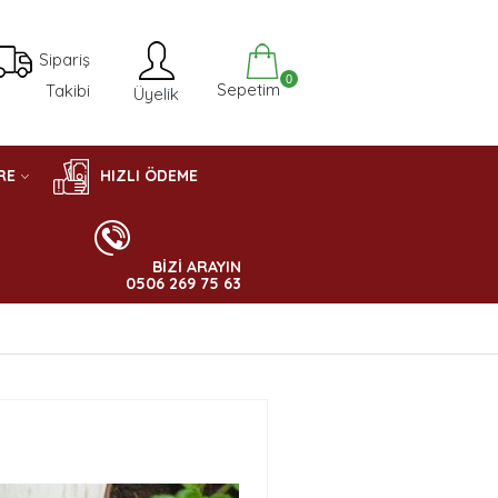
Sipariş
0
Sepetim
Takibi
Üyelik
RE
HIZLI ÖDEME
BİZİ ARAYIN
0506 269 75 63