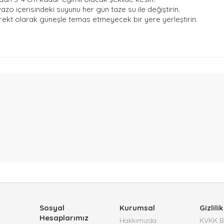
zo içerisindeki suyunu her gün taze su ile değiştirin.
rekt olarak güneşle temas etmeyecek bir yere yerleştirin.
Sosyal
Kurumsal
Gizlilik
Hesaplarımız
Hakkımızda
KVKK Bi