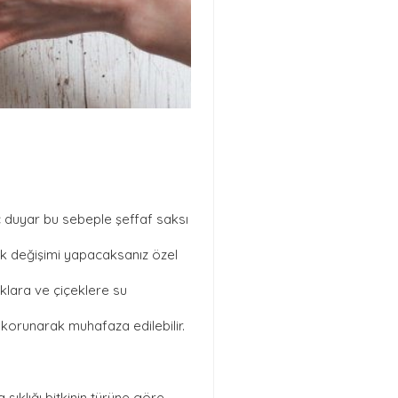
yaç duyar bu sebeple şeffaf saksı
prak değişimi yapacaksanız özel
lara ve çiçeklere su
 korunarak muhafaza edilebilir.
sıklığı bitkinin türüne göre