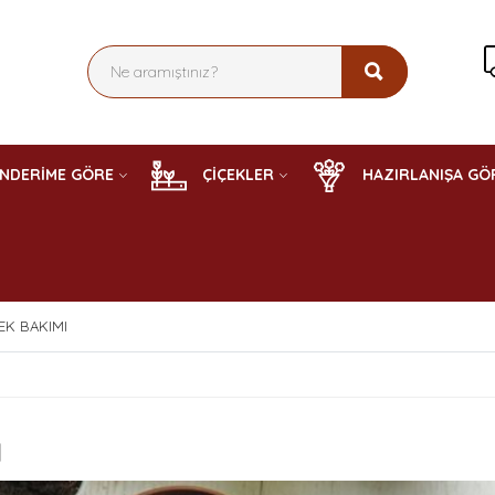
NDERİME GÖRE
ÇİÇEKLER
HAZIRLANIŞA GÖ
EK BAKIMI
ı