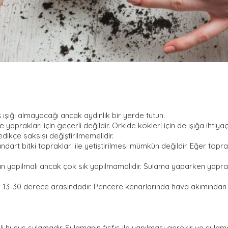
 ışığı almayacağı ancak aydınlık bir yerde tutun.
ve yaprakları için geçerli değildir. Orkide kökleri için de ışığa ihti
dikçe saksısı değiştirilmemelidir.
andart bitki toprakları ile yetiştirilmesi mümkün değildir. Eğer to
yapılmalı ancak çok sık yapılmamalıdır. Sulama yaparken yaprak
ığı 13-30 derece arasındadır. Pencere kenarlarında hava akımından
usus sulamadır. Sulamanın fısfıs ile yapılması gerekir ve sulama 