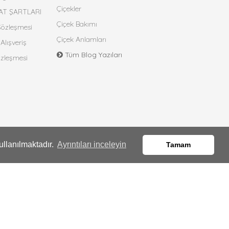
Çiçekler
AT ŞARTLARI
Çiçek Bakımı
 Sözleşmesi
Çiçek Anlamları
Alışveriş
Tüm Blog Yazıları
özleşmesi
ullanılmaktadır.
Ayrıntıları inceleyin
Tamam