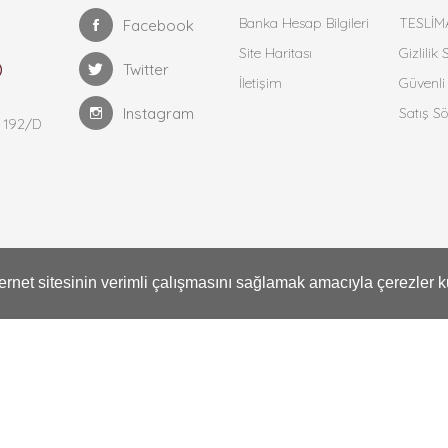
Banka Hesap Bilgileri
TESLİM
Facebook
Site Haritası
Gizlilik
Twitter
İletişim
Güvenli 
Instagram
Satış S
 192/D
69
nternet sitesinin verimli çalışmasını sağlamak amacıyla çerezler k