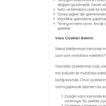
değişim gösterebilir. Genel o
Isıtıcı ve klimalara uzak bir b
Güneş ışığının dik gelmesinden
Kesinlikle gübreleme yapılmam
Teraryum nemi sever. Ancak ç
gelebilir.
Vazo Çiçekleri Bakımı:
Saksılı bitkilerimizin haricinde 
uzun süre muhafaza edebiliriz?
Vazodaki çiçeklerimizi çoğu zam
mis kokuları ile muhafaza edebil
lastiği kesmek. Önce çiçeklerimi
sonra yapılacak işlemleri ise şu 
Çiçeğin vazo içerisinde ka
unutmayın. Bu şekilde çiç
Çiçeklerin saplarının ucu