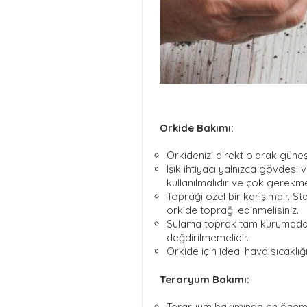
Orkide Bakımı:
Orkidenizi direkt olarak güneş
Işık ihtiyacı yalnızca gövdesi 
kullanılmalıdır ve çok gerekme
Toprağı özel bir karışımdır. St
orkide toprağı edinmelisiniz.
Sulama toprak tam kurumadan 
değdirilmemelidir.
Orkide için ideal hava sıcakl
Teraryum Bakımı:
Teraryum bakımında en önemli h