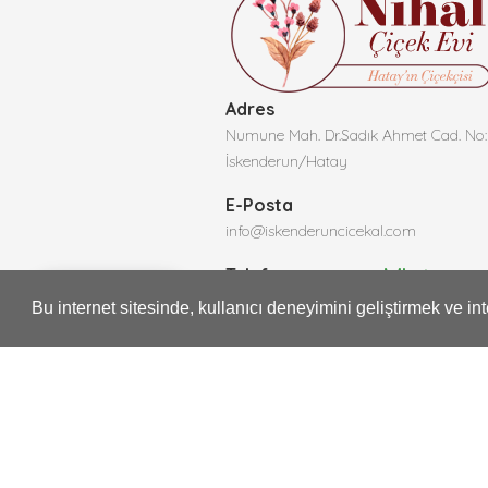
Adres
Numune Mah. Dr.Sadık Ahmet Cad. No:
İskenderun/Hatay
E-Posta
info@iskenderuncicekal.com
Telefon
Whatsapp
0506 2
Whatsapp
Bu internet sitesinde, kullanıcı deneyimini geliştirmek ve i
0506 269 75
75 63
63