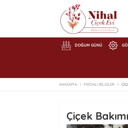
DOĞUM GÜNÜ
GÖ
ANASAYFA
FAYDALI BILGILER
ÇIÇ
Çiçek Bakım