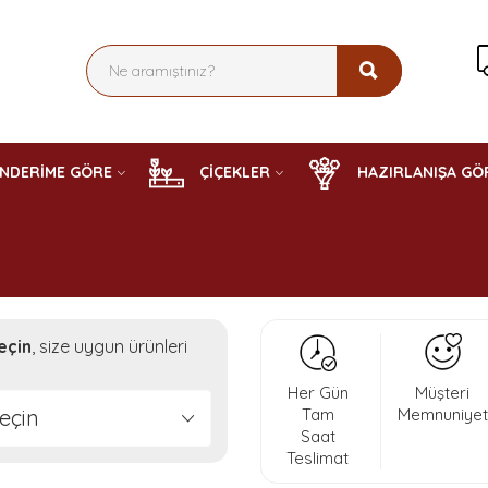
NDERİME GÖRE
ÇİÇEKLER
HAZIRLANIŞA GÖ
eçin
, size uygun ürünleri
Her Gün
Müşteri
eçin
Tam
Memnuniyet
Saat
Teslimat