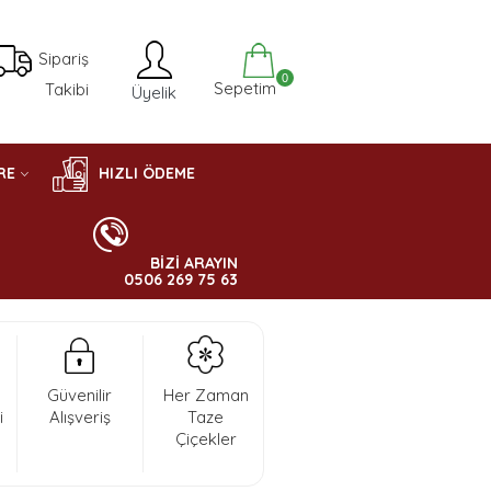
Sipariş
0
Sepetim
Takibi
Üyelik
RE
HIZLI ÖDEME
BİZİ ARAYIN
0506 269 75 63
Güvenilir
Her Zaman
i
Alışveriş
Taze
Çiçekler