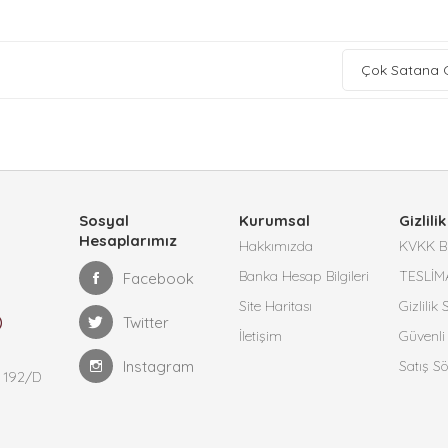
Çok Satana 
Sosyal
Kurumsal
Gizlilik
Hesaplarımız
Hakkımızda
KVKK Bi
Banka Hesap Bilgileri
TESLİM
Facebook
Site Haritası
Gizlilik
Twitter
İletişim
Güvenli 
Instagram
Satış S
 192/D